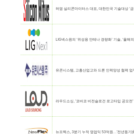
허염 실리콘마이터스 대표, 대한민국 기술대상 ‘금
LIG넥스원의 ‘위성용 안테나 경량화’ 기술, ‘올해의 
유콘시스템, 고흥산업고와 드론 인력양성 협력 
라우드소싱, '코바코 비전슬로건 로고타입 공모전'
뉴프렉스, 3분기 누적 영업익 53억원…'전년동기比 